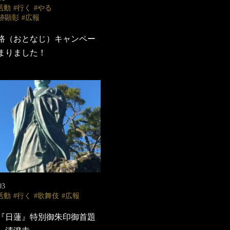
活動
行く
やる
跡顕彰
広報
路（おとなじ）キャンペー
まりました！
03
活動
行く
歌舞伎
広報
『日蓮』特別御朱印御首題