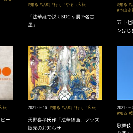
知る
活動
行く
やる
広報
知る
本山史
「法華経で説くSDGｓ展@名古
五十七
屋」
ンはじ
広報
2021.09.16
知る
活動
行く
広報
2021.09.
知る
ービー
天野喜孝氏作「法華経画」グッズ
歌舞伎
販売のお知らせ