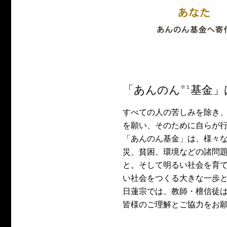
「
あんのん
基⾦」
すべての人の苦しみを除き
を願い、そのために自らが
「あんのん基金」は、様々
災、貧困、環境などの諸問
と。そして明るい社会を育
い社会をつくる大きな一歩
日蓮宗では、教師・檀信徒
皆様のご理解とご協力をお