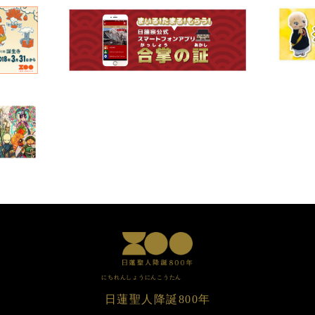
にちれんしょうにんこうたん
⽇蓮聖⼈降誕
800年