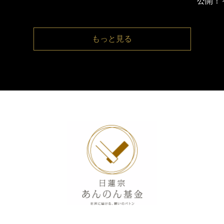
公開！
もっと⾒る