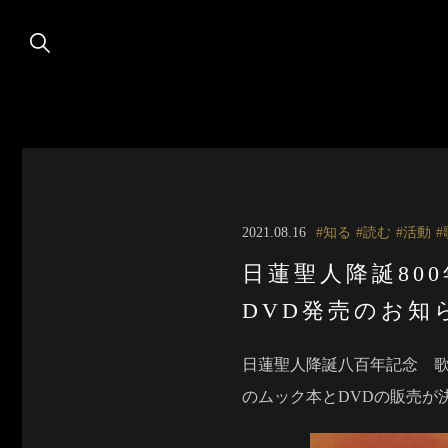
2021.08.16
知る
読む
活動
日蓮聖人降誕80
DVD発売のお知
日蓮聖人降誕八百年記念 歌
のムック本とDVDの販売が