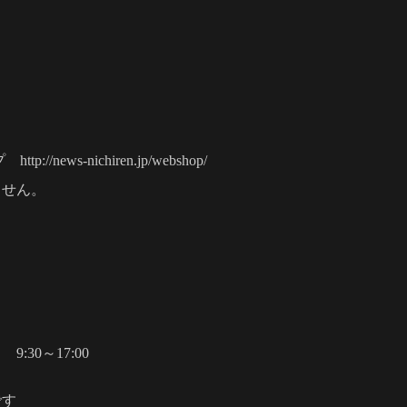
news-nichiren.jp/webshop/
ません。
30～17:00
です