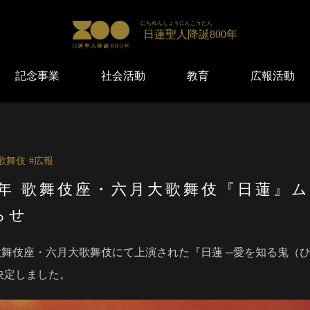
にちれんしょうにんこうたん
日蓮聖人降誕
800年
記念事業
社会活動
教育
広報活動
歌舞伎
広報
0年 歌舞伎座・六月大歌舞伎『日蓮』
らせ
舞伎座・六月大歌舞伎にて上演された『日蓮 ─愛を知る鬼（ひ
決定しました。