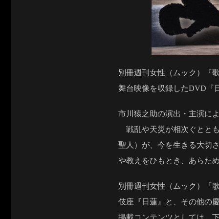
別冊週刊女性（ムック）『歌
舞台映像を収録したDVD『日
市川猿之助の演出・主演によ
戦乱や天災が相次ぐととも
聖人）が、今を生きる大切
や教えをひもとき、あらため
別冊週刊女性（ムック）『歌
伎座『日蓮』と、その他の
掲載コンテンツとしては、