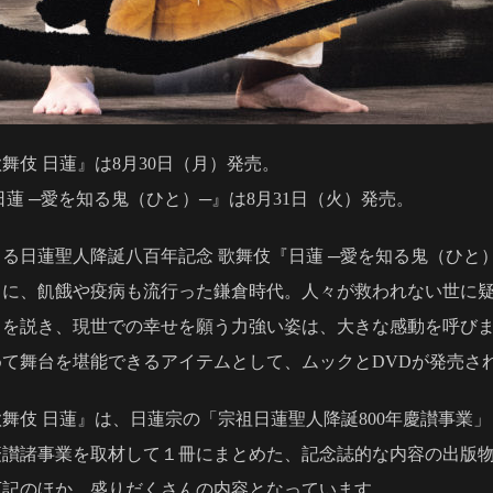
舞伎 日蓮』は8月30日（月）発売。
蓮 ─愛を知る鬼（ひと）─』は8月31日（火）発売。
る日蓮聖人降誕八百年記念 歌舞伎『日蓮 ─愛を知る鬼（ひと
に、飢餓や疫病も流行った鎌倉時代。人々が救われない世に疑
さを説き、現世での幸せを願う力強い姿は、大きな感動を呼び
て舞台を堪能できるアイテムとして、ムックとDVDが発売さ
舞伎 日蓮』は、日蓮宗の「宗祖日蓮聖人降誕800年慶讃事業
慶讃諸事業を取材して１冊にまとめた、記念誌的な内容の出版
下記のほか、盛りだくさんの内容となっています。