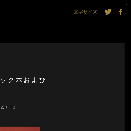
文字サイズ
ムック本および
と）─』