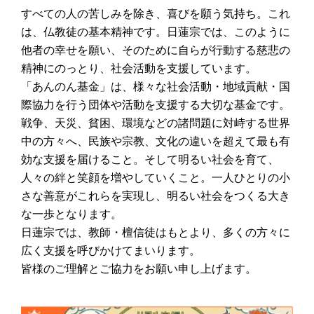
すべての人の苦しみを除き、喜びを願う気持ち。これ
は、仏教徒の基本精神です。日蓮宗では、このように
他者の幸せを願い、そのために自らが行動する慈悲の
精神にのっとり、社会活動を支援しています。
「あんのん基金」は、様々な社会活動・地域貢献・国
際協力を行う団体や活動を支援する大切な基金です。
戦争、天災、貧困、環境などの諸問題に対峙する世界
中の方々へ、民族や宗教、文化の違いを超えて最も有
効な支援を届けること。そして明るい社会を育て、
人々の絆と笑顔を増やしていくこと。一人ひとりの小
さな善意がこれらを実現し、明るい社会をつくる大き
な一歩となります。
日蓮宗では、教師・檀信徒はもとより、多くの方々に
広く支援を呼びかけてまいります。
皆様のご理解とご協力をお願い申し上げます。