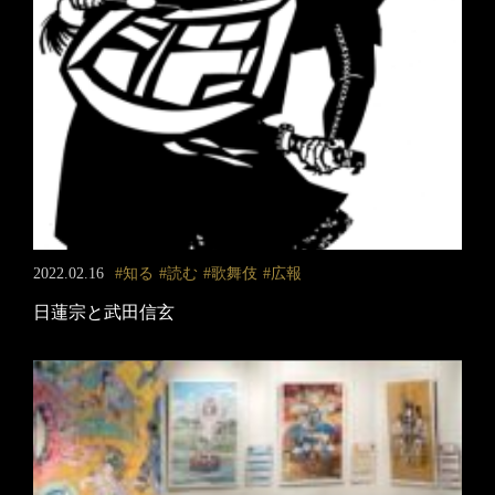
2022.02.16
知る
読む
歌舞伎
広報
日蓮宗と武田信玄