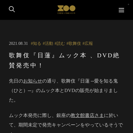
2021.08.31
知る
活動
読む
歌舞伎
広報
歌舞伎『日蓮』ムック本 、DVD絶
賛発売中！
先日の
お知らせ
の通り、歌舞伎『日蓮 ─愛を知る鬼
（ひと）─』のムック本とDVDの販売が始まりまし
た。
ムック本発売に際し、銀座の
教文館書店さま
に於い
て、期間未定で発売キャンペーンをやっているそうで