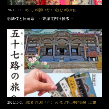
2021.10.21
知る
活動
行く
読む
歌舞伎
歌舞伎と日蓮宗 ～東海道四谷怪談～
2021.10.01
知る
活動
行く
やる
本山史跡顕彰
広報