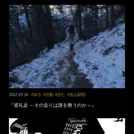
2022.03.26
知る
活動
読む
祖山顕彰
『巡礼走 ～その走りは誰を救うのか～』