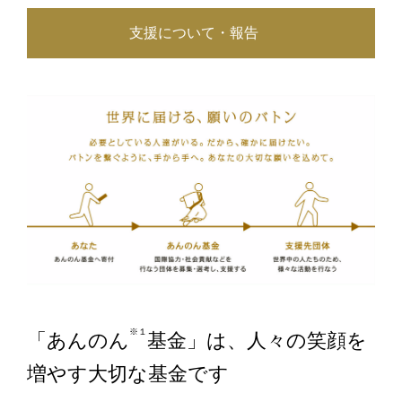
支援について・報告
「
あんのん
基⾦」は、⼈々の笑顔を
増やす⼤切な基⾦です