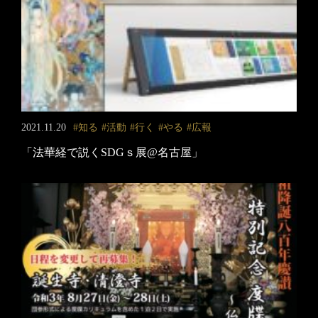
2021.11.20
知る
活動
行く
やる
広報
「法華経で説くSDGｓ展@名古屋」