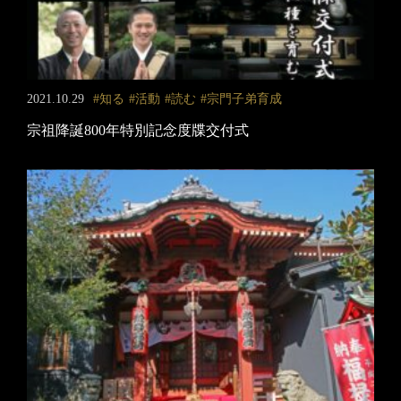
2021.10.29
知る
活動
読む
宗門子弟育成
宗祖降誕800年特別記念度牒交付式